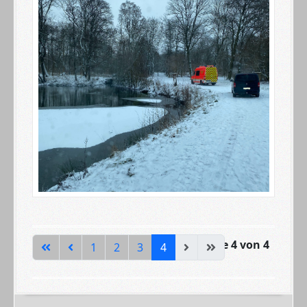
Seite 4 von 4
1
2
3
4