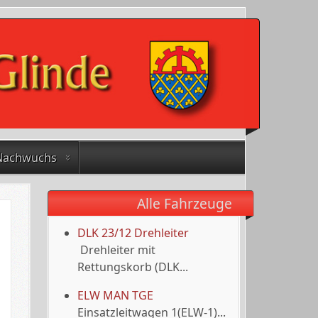
Nachwuchs
Alle Fahrzeuge
DLK 23/12 Drehleiter
Drehleiter mit
Rettungskorb (DLK...
ELW MAN TGE
Einsatzleitwagen 1(ELW-1)...