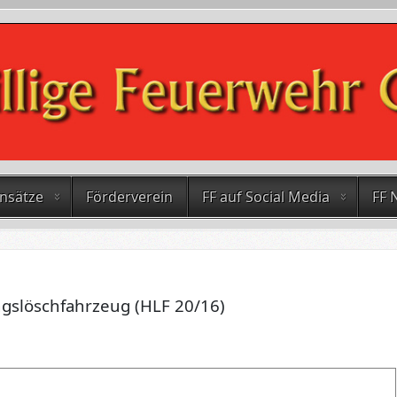
insätze
Förderverein
FF auf Social Media
FF 
ngslöschfahrzeug (HLF 20/16)