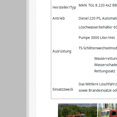
MAN TGL 8.220 4x2 BB,
Hersteller/Typ
Antrieb
Diesel 220 PS, Automati
Löschwasserbehälter 60
Pumpe 3000 Liter/min
TS-Schlittenwechselmod
Ausrüstung
Wasserrettun
Wasserschad
Rettungssatz
Das Mittlere Löschfahrz
Einsatzzweck
sowie Brandeinsätze od